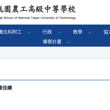
識北科附工
行政
教學
協
專案計畫
獲佳績