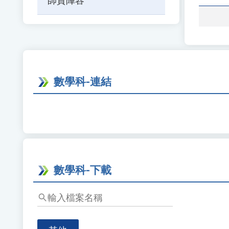
師資陣容
題、
關
鍵
字
後
按
下
數學科-連結
Enter
查
詢
數學科-下載
輸
入
檔