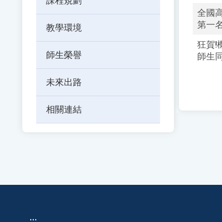
課程規劃
按
全國高
下
第一名
教學環境
Enter
查
狂賀!
詢
師生榮譽
師生同
未來出路
相關連結
:::