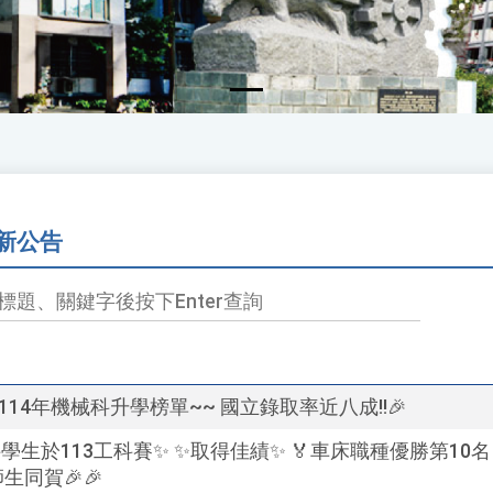
新公告
!! 114年機械科升學榜單~~ 國立錄取率近八成!!🎉
學生於113工科賽✨ ✨取得佳績✨ 🏅車床職種優勝第10名🏅
生同賀🎉🎉