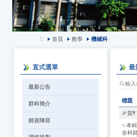
:::
首頁
教學
機械科
直式選單
最
輸
最新公告
入
標
標題
群科簡介
題、
關
🎉賀
鍵
師資陣容
✨本科
字
全科師
後