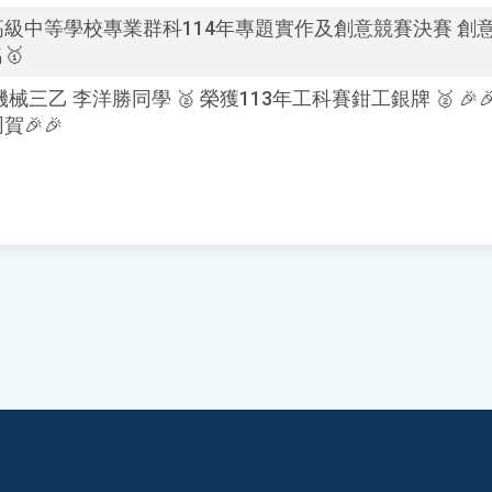
級中等學校專業群科114年專題實作及創意競賽決賽 創意組
🥇
機械三乙 李洋勝同學 🥈 榮獲113年工科賽鉗工銀牌 🥈 🎉
賀🎉🎉