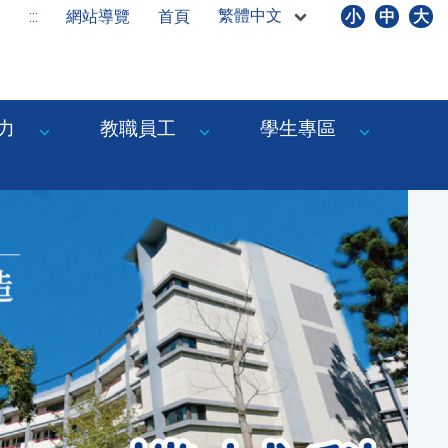
繁體中文
:::
網站導覽
首頁
小
中
大
力
教職員工
學生專區
Next