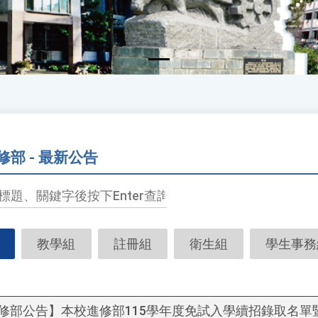
修部 - 最新公告
輸
入
標
題、
教學組
註冊組
衛生組
學生事務
關
鍵
字
後
修部公告】本校進修部115學年度免試入學續招錄取名單