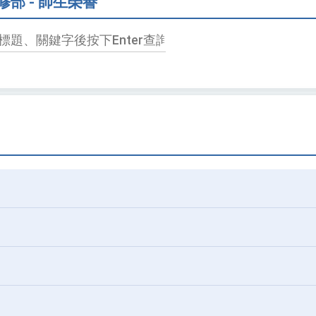
修部 - 師生榮譽
輸
入
標
題、
關
鍵
字
後
按
下
Enter
查
詢