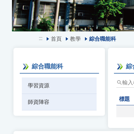
:::
首頁
教學
綜合職能科
綜合職能科
綜
輸
學習資源
入
標
標題
師資陣容
題、
關
鍵
字
後