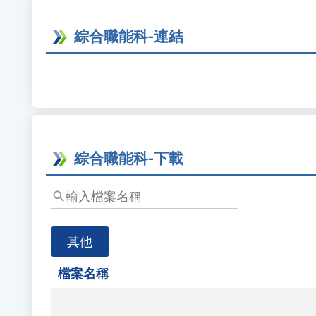
按
下
綜合職能科-連結
Enter
查
詢
綜合職能科-下載
輸
入
檔
其他
案
名
檔案名稱
稱