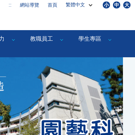
繁體中文
:::
網站導覽
首頁
小
中
大
力
教職員工
學生專區
Next