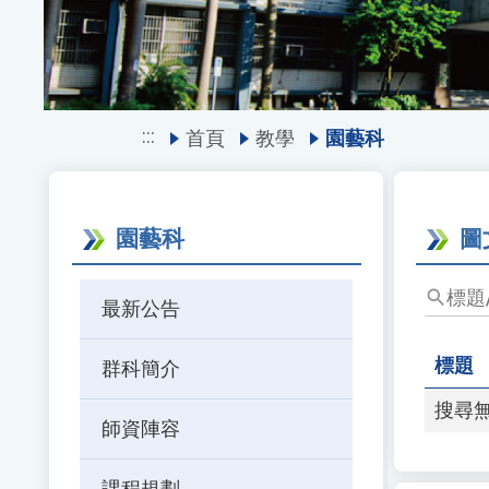
:::
首頁
教學
園藝科
園藝科
圖
標
最新公告
題/
關
標題
群科簡介
鍵
字
搜尋
師資陣容
課程規劃