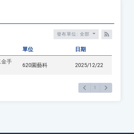
發布單位: 全部
RSS訂閱
單位
日期
二金手
620園藝科
2025/12/22
1