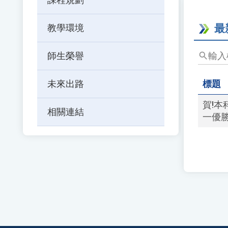
最
教學環境
輸
師生榮譽
入
標
未來出路
標題
題、
關
賀!
相關連結
鍵
一優
字
後
按
下
Enter
查
詢