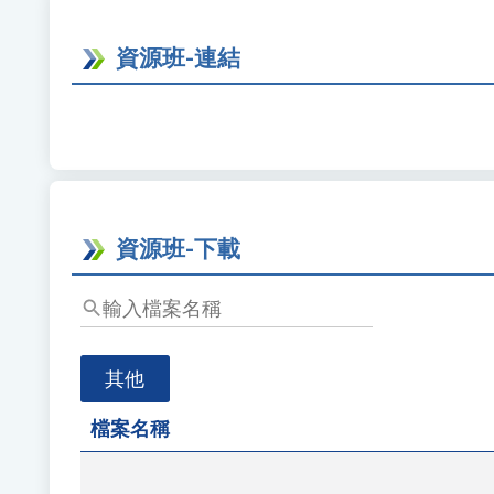
按
下
資源班-連結
Enter
查
詢
資源班-下載
輸
入
檔
其他
案
名
檔案名稱
稱