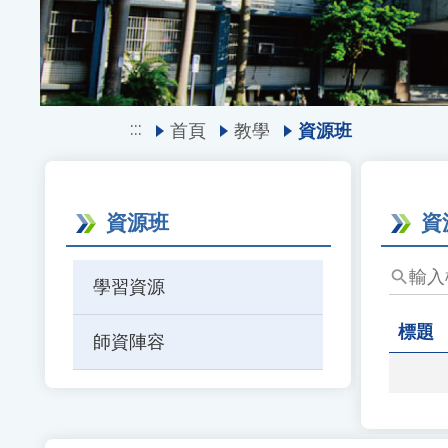
:::
首頁
教學
資源班
資源班
資
輸
學習資源
入
標
標題
師資陣容
題、
關
鍵
字
後