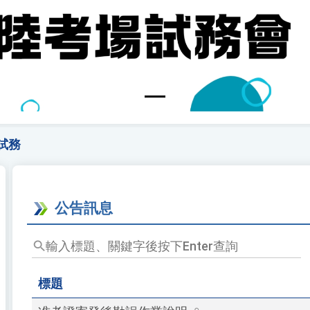
試務
公告訊息
輸
入
標
標題
題、
關