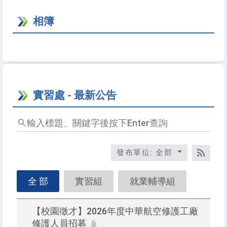
相簿
實習處 - 最新公告
輸
入
標
發布單位: 全部
題
RSS
關
鍵
全 部
實習組
就業輔導組
字
後
【校園徵才】2026年度中華航空修護工廠
按
修護人員招募