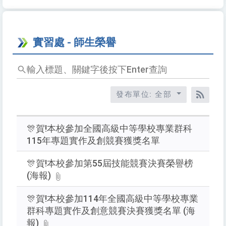
實習處 - 師生榮譽
輸
入
標
發布單位: 全部
題、
RSS
關
鍵
🎊賀!本校參加全國高級中等學校專業群科
字
115年專題實作及創競賽獲獎名單
後
按
🎊賀!本校參加第55屆技能競賽決賽榮譽榜
下
(海報)
Enter
查
🎊賀!本校參加114年全國高級中等學校專業
詢
群科專題實作及創意競賽決賽獲獎名單 (海
報)