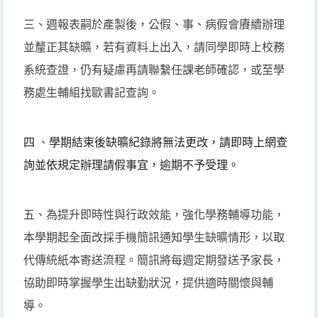
三、週報表嗣於產製後，公假、事、病假會賡續辦理
並釐正其缺曠，若有資料上出入，請同學即時上校務
系統查證，仍有疑慮再請聯繫任課老師確認，或至學
務處生輔組找歐書記查詢。
四
、
學期結束後缺曠紀錄將無法更改，
請即時上網查
詢並依規定辦理請假事宜，逾期不予受理。
五、為提升即時性與行政效能，強化學務輔導功能，
本學期起全面改採手機簡訊通知學生缺曠情形，以取
代傳統紙本寄送流程。簡訊將每週定期發送予家長，
協助即時掌握學生出缺勤狀況，提供適時關懷與輔
導。