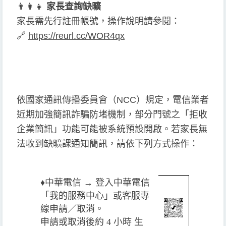
👨
👩
👧
家長查詢缺曠
家長需先行註冊帳號，操作說明請參閱：
🔗
https://reurl.cc/WOR4qx
依國家通訊傳播委員會（NCC）規定，電信業者
近期加強簡訊詐騙防堵機制，部分門號之「拒收
企業簡訊」功能可能被系統預設開啟。若家長無
法收到缺曠課通知簡訊，請依下列方式操作：
♦️
中華電信 → 登入中華電信
「我的服務中心」或客服專
線申請／取消。
申請或取消後約 4 小時 生