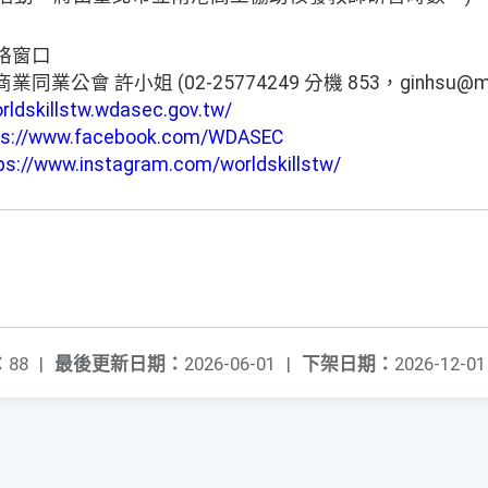
絡窗口
公會 許小姐 (02-25774249 分機 853，ginhsu@mail.t
orldskillstw.wdasec.gov.tw/
ps://www.facebook.com/WDASEC
ps://www.instagram.com/worldskillstw/
：
88
|
最後更新日期：
2026-06-01
|
下架日期：
2026-12-01