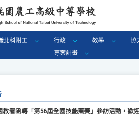
識北科附工
行政
教學
協
專案計畫
告
國教署函轉「第56屆全國技能競賽」參訪活動，歡