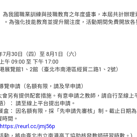
」為我國職業訓練與技職教育之年度盛事，本屆共計辦理
類）。為強化技能教育並提升關注度，活動期間免費開放
5年7月30日（四）至 8月1日（六）
09:00 至 下午 17:00
南港展覽館1、2館（臺北市南港區經貿二路1、2號）
助與導覽申請（名額有限，請及早申請）
大會另有提供配套措施。有意申請之教師，請自行至線上
外語）： 請至線上平台提出申請。
食餐盒： 因名額有限，採「先申請先審核」制。截止日期為1
握時間。
https://reurl.cc/jmj56p
活動，將由臺北市立南港高工協助核發教師研習時數。)