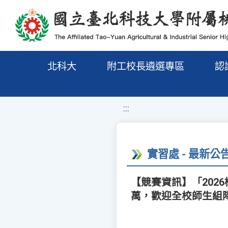
移至網頁之主要內容區位置
北科大
附工校長遴選專區
認
:::
實習處 - 最新公
【競賽資訊】「202
萬，歡迎全校師生組