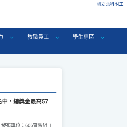
國立北科附工
力
教職員工
學生專區
名中，總獎金最高57
發布單位：
606實習組
|