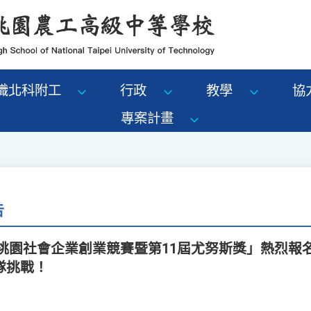
識北科附工
行政
教學
協
專案計畫
告
6桃園社會企業創業競賽暨第11屆尤努斯獎」熱烈報
隊挑戰！