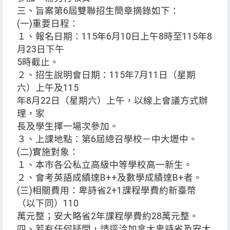
三、旨案第6屆雙聯招生簡章摘錄如下：
(一)重要日程：
１、報名日期：115年6月10日上午8時至115年8
月23日下午
5時截止。
２、招生說明會日期：115年7月11日（星期
六）上午及115
年8月22日（星期六）上午，以線上會議方式辦
理，家
長及學生擇一場次參加。
３、上課地點：第6屆總召學校－中大壢中。
(二)實施對象：
１、本市各公私立高級中等學校高一新生。
２、會考英語成績達B++及數學成績達B+者。
(三)相關費用：卑詩省2+1課程學費約新臺幣
（以下同）110
萬元整；安大略省2年課程學費約28萬元整。
四、若有任何疑問，請逕洽加拿大卑詩省及安大