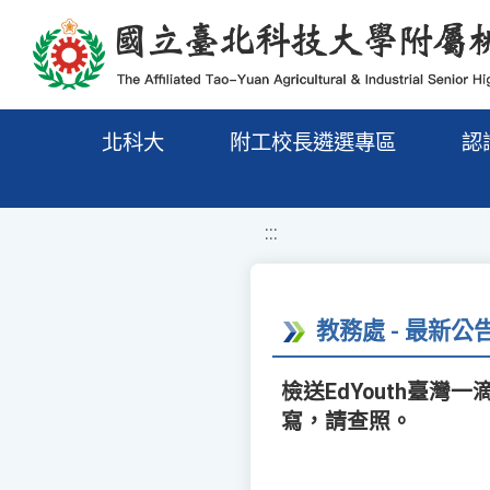
移至網頁之主要內容區位置
北科大
附工校長遴選專區
認
:::
教務處 - 最新公
檢送EdYouth臺灣
寫，請查照。