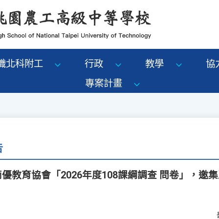
識北科附工
行政
教學
協
專案計畫
告
一滴優教育協會「2026年度108課綱調查 問卷」，