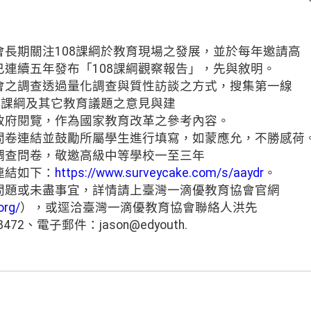
長期關注108課綱於教育現場之發展，並於每年邀請高
連續五年發布「108課綱觀察報告」，先與敘明。
會之調查透過量化調查與質性訪談之方式，搜集第一線
8課綱及其它教育議題之意見與建
政府閱覽，作為國家教育改革之參考內容。
問卷連結並鼓勵所屬學生進行填寫，如蒙應允，不勝感荷
調查問卷，敬邀高級中等學校一至三年
連結如下：
https://www.surveycake.com/s/aaydr
。
問題或未盡事宜，詳情請上臺灣一滴優教育協會官網
org/
），或逕洽臺灣一滴優教育協會聯絡人洪先
72、電子郵件：jason@edyouth.