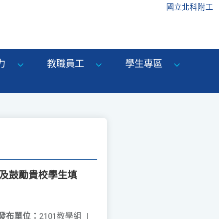
國立北科附工
力
教職員工
學生專區
邀集及鼓勵貴校學生填
發布單位：
2101教學組
|