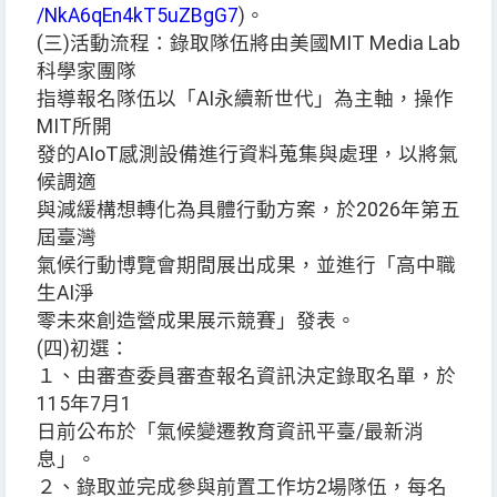
/NkA6qEn4kT5uZBgG7
)。
(三)活動流程：錄取隊伍將由美國MIT Media Lab
科學家團隊
指導報名隊伍以「AI永續新世代」為主軸，操作
MIT所開
發的AIoT感測設備進行資料蒐集與處理，以將氣
候調適
與減緩構想轉化為具體行動方案，於2026年第五
屆臺灣
氣候行動博覽會期間展出成果，並進行「高中職
生AI淨
零未來創造營成果展示競賽」發表。
(四)初選：
１、由審查委員審查報名資訊決定錄取名單，於
115年7月1
日前公布於「氣候變遷教育資訊平臺/最新消
息」。
２、錄取並完成參與前置工作坊2場隊伍，每名