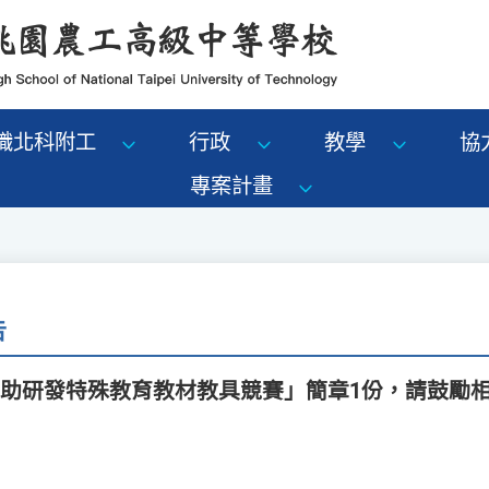
識北科附工
行政
教學
協
專案計畫
告
獎助研發特殊教育教材教具競賽」簡章1份，請鼓勵