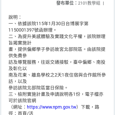
發布單位：
2101教學組
|
說明：
一、依據該院115年1月30日台博展字第
1150001397號函辦理。
二、為提升美感體驗及實踐文化平權，該院辦理
旨揭實施計
畫，提供偏鄉學子參訪故宮北部院區。由該院提
供免費參
訪及導覽服務，往返交通接駁，臺中偏鄉、南投
及彰化以
南及花東、離島學校之2天1夜住宿與合作館所參
訪，以及
參訪該院北部院區當日保險。
三、檢附實施計畫及申請說明各1份，電子檔亦
可於該院官網
（網址：
https://www.npm.gov.tw
）下載，路
徑：首頁/活