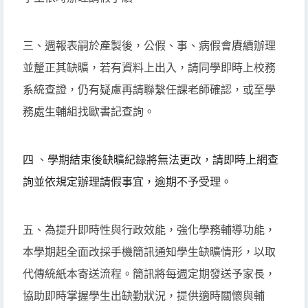
三、週報表嗣於產製後，公假、事、病假會賡續辦理
並釐正其缺曠，若有資料上出入，請同學即時上校務
系統查證，仍有疑慮再請聯繫任課老師確認，或至學
務處生輔組找歐書記查詢。
四
、
學期結束後缺曠紀錄將無法更改，
請即時上網查
詢並依規定辦理請假事宜，逾期不予受理。
五、為提升即時性與行政效能，強化學務輔導功能，
本學期起全面改採手機簡訊通知學生缺曠情形，以取
代傳統紙本寄送流程。簡訊將每週定期發送予家長，
協助即時掌握學生出缺勤狀況，提供適時關懷與輔