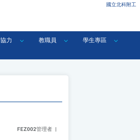
國立北科附工
協力
教職員
學生專區
FEZ002
管理者
|