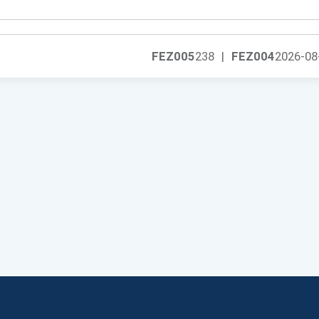
FEZ005
238
|
FEZ004
2026-08