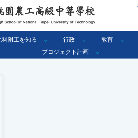
:
北科附工を知る
行政
教育
プロジェクト計画