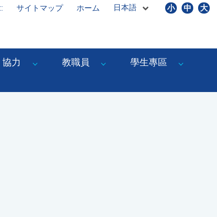
日本語
::
サイトマップ
ホーム
小
中
大
協力
教職員
學生專區