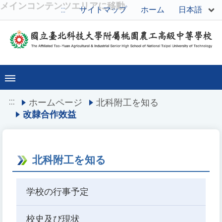
メインコンテンツエリアに移動
日本語
:::
サイトマップ
ホーム
:::
ホームページ
北科附工を知る
改隸合作效益
北科附工を知る
学校の行事予定
校史及び現状