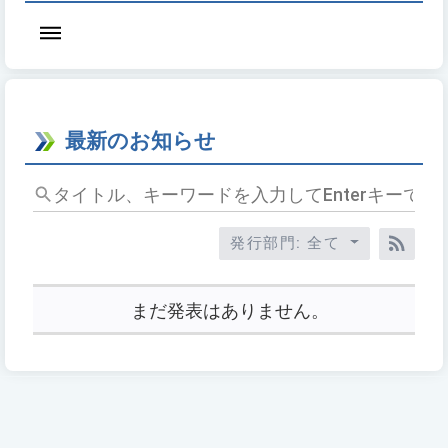
最新のお知らせ
タ
イ
ト
発行部門: 全て
ル、
RSS
キ
ー
まだ発表はありません。
ワ
ー
ド
を
入