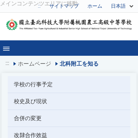
メインコンテンツエリアに移動
日本語
:::
サイトマップ
ホーム
:::
ホームページ
北科附工を知る
学校の行事予定
校史及び現状
合併の変更
改隸合作效益