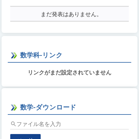
RSS
キ
ー
まだ発表はありません。
ワ
ー
ド
を
入
数学科-リンク
力
し
リンクがまだ設定されていません
て
Enter
キ
ー
で
数学-ダウンロード
検
索
フ
ァ
イ