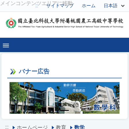
メインコンテンツエリアに移動
日本語
:::
サイトマップ
ホーム
バナー広告
Previous
Next
:::
ホームページ
教育
数学