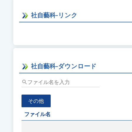
ド
を
社自藝科-リンク
入
力
し
て
Enter
キ
ー
社自藝科-ダウンロード
で
検
フ
索
ァ
イ
その他
ル
名
ファイル名
を
入
力