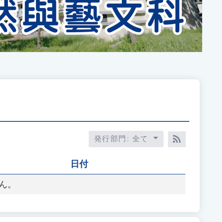
発行部門: 全て
RSS訂閱
日付
ん。