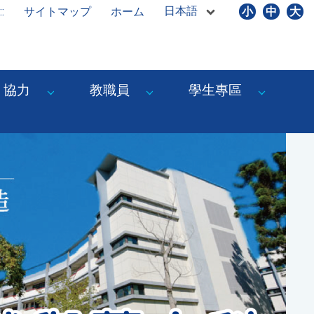
日本語
::
サイトマップ
ホーム
小
中
大
協力
教職員
學生專區
Next