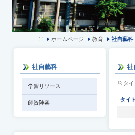
:::
ホームページ
教育
社自藝科
社自藝科
社
タ
学習リソース
イ
ト
タイ
師資陣容
ル、
キ
ー
ワ
ー