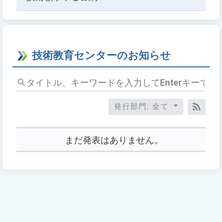
技術教育センターのお知らせ
タ
イ
ト
発行部門: 全て
ル、
RSS
キ
ー
まだ発表はありません。
ワ
ー
ド
を
入
力