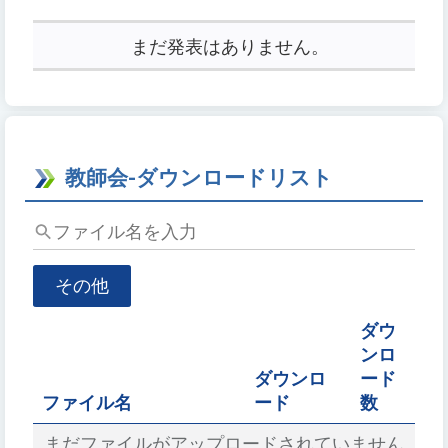
RSS
キ
ー
まだ発表はありません。
ワ
ー
ド
を
入
教師会-ダウンロードリスト
力
し
フ
て
ァ
Enter
イ
キ
その他
ル
ー
名
で
ダウ
を
検
ンロ
入
索
ダウンロ
ード
力
ファイル名
ード
数
まだファイルがアップロードされていません