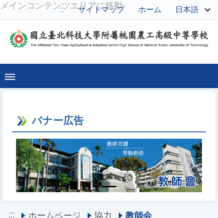
メインコンテンツエリアに移動
日本語
:::
サイトマップ
ホーム
バナー広告
Previous
Next
:::
ホームページ
協力
教師会