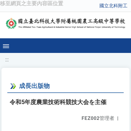
移至網頁之主要內容區位置
國立北科附工
:::
成長出版物
令和5年度農業技術科競技大会を主催
FEZ002
管理者
|