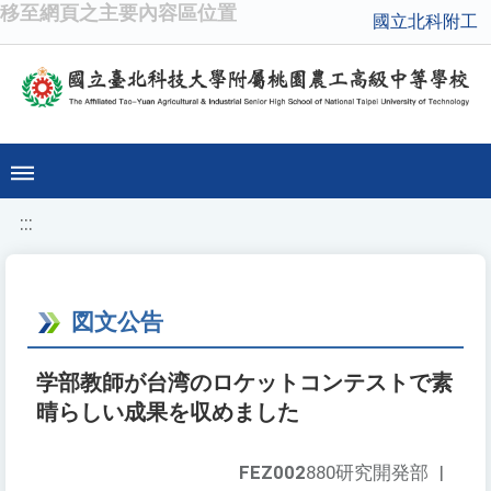
移至網頁之主要內容區位置
國立北科附工
:::
図文公告
学部教師が台湾のロケットコンテストで素
晴らしい成果を収めました
FEZ002
880研究開発部
|