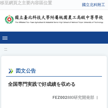
移至網頁之主要內容區位置
國立北科附工
:::
図文公告
全国専門実践で好成績を収める
FEZ002
880研究開発部
|