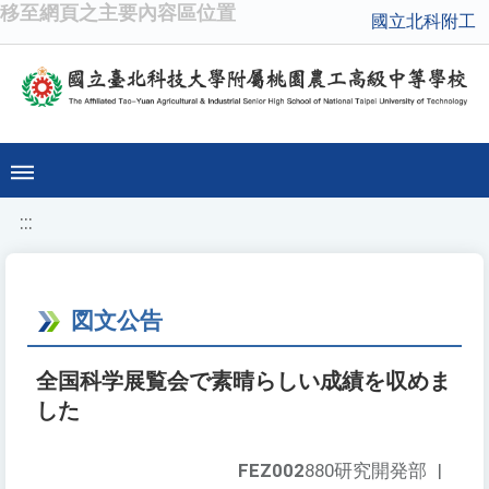
移至網頁之主要內容區位置
國立北科附工
:::
図文公告
全国科学展覧会で素晴らしい成績を収めま
した
FEZ002
880研究開発部
|