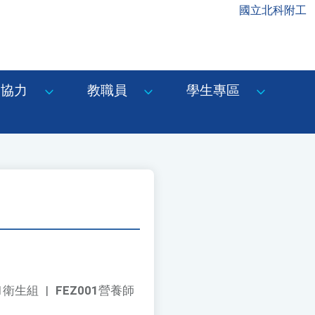
國立北科附工
協力
教職員
學生專區
21衛生組
|
FEZ001
營養師