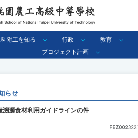
北科附工を知る
行政
教育
プロジェクト計画
知らせ
産溯源食材利用ガイドラインの件
FEZ002
32