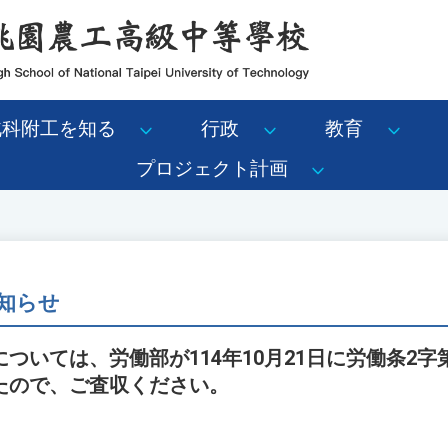
北科附工を知る
行政
教育
プロジェクト計画
知らせ
いては、労働部が114年10月21日に労働条2字第11
たので、ご査収ください。