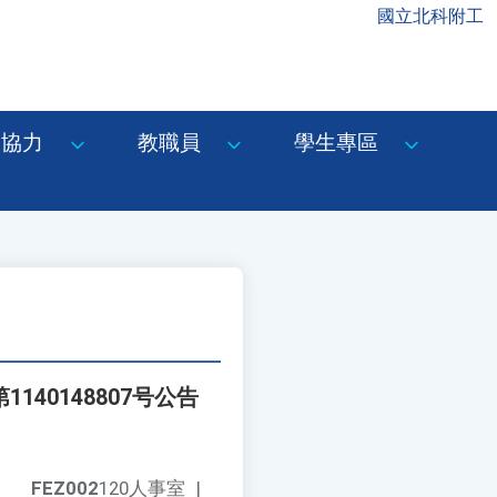
國立北科附工
協力
教職員
學生專區
40148807号公告
FEZ002
120人事室
|