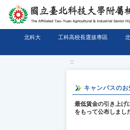
移至網頁之主要內容區位置
北科大
工科高校長選拔專區
:::
キャンパスのお
最低賃金の引き上げにつ
をもって公布しまし