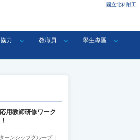
國立北科附工
協力
教職員
學生專區
R応用教師研修ワーク
い！
ンターンシップグループ
|