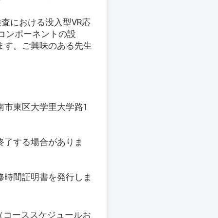
査における没入型VR応
コンポーネントの設
ます。ご興味のある先生
台南市東区大学里大学路1
早期終了する場合がありま
修時間証明書を発行しま
（コーススケジュールお