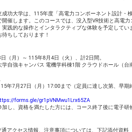
成功大学は、115年度「高電力コンポーネント設計・検
で開催します。このコースでは、没入型VR技術と高電力
、実践的な操作とインタラクティブな体験を予定してい
お待ちしております！
月3日（月）～ 115年8月4日（火）、計2日間。
功大学自強キャンパス 電機学科棟1階 クラウドホール（
。
 115年7月27日（月）17:00まで（定員に達し次第、
ttps://forms.gle/gr1pVNMwu1Lrx65ZA
に参加し、資格を満たした方には、コース終了後に電子研
、交通アクセス情報、注意事項については、下記添付資料