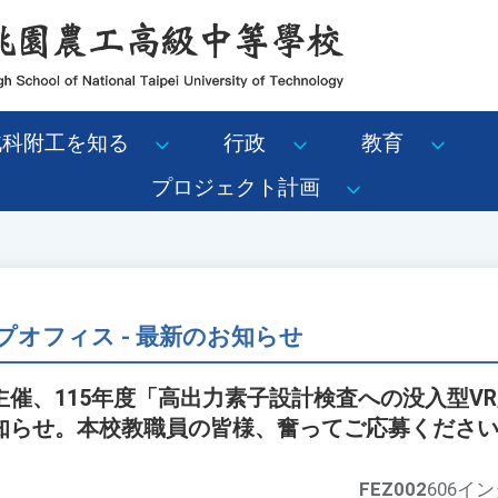
北科附工を知る
行政
教育
プロジェクト計画
オフィス - 最新のお知らせ
催、115年度「高出力素子設計検査への没入型V
知らせ。本校教職員の皆様、奮ってご応募くださ
FEZ002
606イ