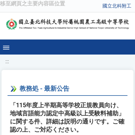
移至網頁之主要內容區位置
國立北科附工
:::
教務処 - 最新公告
「115年度上半期高等学校正規教員向け、
地域言語能力認定中高級以上受験料補助」
に関する件、詳細は説明の通りです。ご確
認の上、ご対応ください。