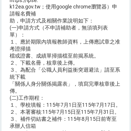
https://ipse.
k12ea.gov.tw；使用google chrome瀏覽器）申
請報名費補
助，申請方式及相關作業說明如下：
(一)申請方式（不申請補助者，無須填列表
單）：
１、應於期限內填報教師資料，上傳應試章之准
考證掃描
檔或證書、成績單掃描檔至前揭系統。
２、下載名冊，核章後上傳。
３、為配合「公職人員利益衝突迴避法」請至系
統下載
「關係人身分關係揭露表」，填寫完畢核章後上
傳。
(二)工作期程：
１、學校填報：115年7月1日至115年7月17日。
２、本署審核:115年7月15日至115年7月31日。
３、補件切結書之補件：115年8月15日前寄至
承辦人信箱