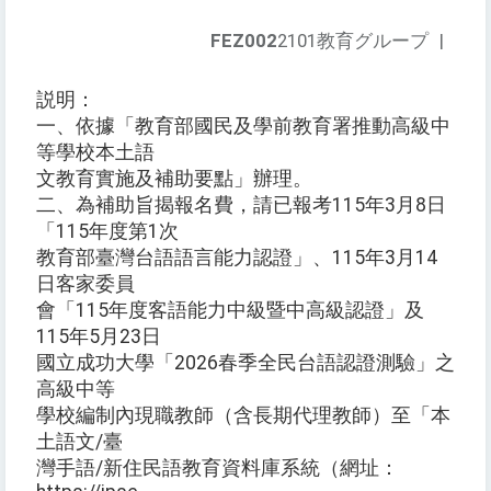
FEZ002
2101教育グループ
|
説明：
一、依據「教育部國民及學前教育署推動高級中
等學校本土語
文教育實施及補助要點」辦理。
二、為補助旨揭報名費，請已報考115年3月8日
「115年度第1次
教育部臺灣台語語言能力認證」、115年3月14
日客家委員
會「115年度客語能力中級暨中高級認證」及
115年5月23日
國立成功大學「2026春季全民台語認證測驗」之
高級中等
學校編制內現職教師（含長期代理教師）至「本
土語文/臺
灣手語/新住民語教育資料庫系統（網址：