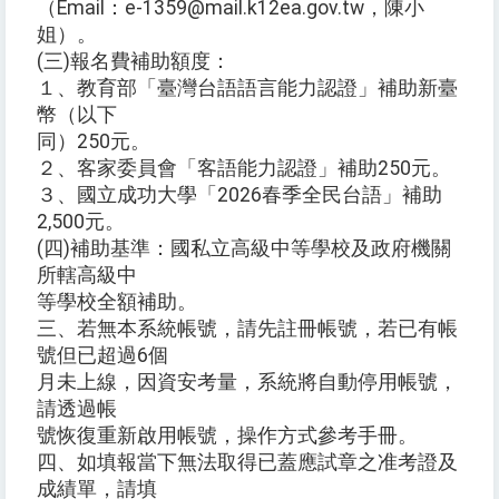
（Email：e-1359@mail.k12ea.gov.tw，陳小
姐）。
(三)報名費補助額度：
１、教育部「臺灣台語語言能力認證」補助新臺
幣（以下
同）250元。
２、客家委員會「客語能力認證」補助250元。
３、國立成功大學「2026春季全民台語」補助
2,500元。
(四)補助基準：國私立高級中等學校及政府機關
所轄高級中
等學校全額補助。
三、若無本系統帳號，請先註冊帳號，若已有帳
號但已超過6個
月未上線，因資安考量，系統將自動停用帳號，
請透過帳
號恢復重新啟用帳號，操作方式參考手冊。
四、如填報當下無法取得已蓋應試章之准考證及
成績單，請填