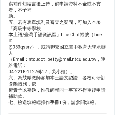
寫補件切結書後上傳，倘申請資料不全或不實
者，不予補
助。
五、若有表單填列及審查之疑問，可加入本署
「高級中等學校
本土語/臺灣手語資訊區」Line Chat帳號（Line
ID：
@053qssrv），或請聯繫國立臺中教育大學承辦
人
（Email：ntcudct_betty@mail.ntcu.edu.tw，連
絡電話：
04-2218-1127轉12，吳小姐）。
六、為鼓勵教師參加本土語文認證，各校可研訂
獎勵措施，依
權責予以嘉勉，惟教師就同一事項不得重複申請
補助款。
七、檢送填報端操作手冊1份，請參閱填報。