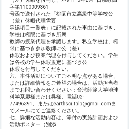
（差）休暇を付与し、本局110年2月1日桃教高
字第1100009361
号函で送付された「桃園市立高級中等学校公
（差）休暇代理需要
承認項目一覧表」に記載された事由に基づき、
学校は権限に基づき所属
教師の授業代理を承認します。私立学校は、権
限に基づき参加教師に公（差）
休暇および授業代理を付与してください。学生
は各校の学生休暇規定に基づき公
休暇を付与してください。
六、本件活動についてご不明な点がある場合、
または詳細情報をご希望の場合は、活動担当者
までお問い合わせください：台湾師範大学地球
科学系廖様または呉様、電話02-
77496391、またはearthsci.talp@gmail.comま
でメールにてご連絡ください。
七、詳細な活動内容は、添付の実施計画および
活動ポスター（別添