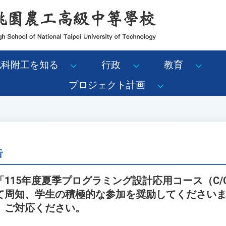
北科附工を知る
行政
教育
プロジェクト計画
告
115年度夏季プログラミング設計応用コース（C/
て周知、学生の積極的な参加を奨励してください
、ご対応ください。