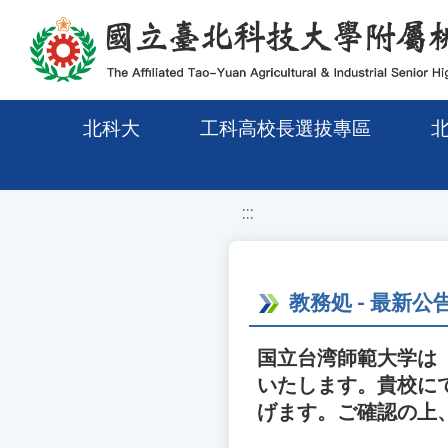
移至網頁之主要內容區位置
北科大
工科高校長選拔專區
:::
教務処 - 最新公
国立台湾師範大学は「
いたします。貴校に
げます。ご確認の上