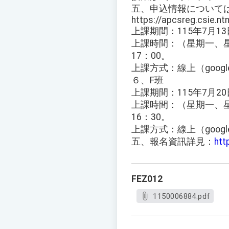
五、申込情報について
https://apcsreg.csie.nt
上課期間：115年7月13
上課時間：（星期一、星期
17：00。
上課方式：線上（google
６、F班
上課期間：115年7月20
上課時間：（星期一、星期
16：30。
上課方式：線上（google
五、報名資訊詳見：
htt
FEZ012
1150006884.pdf