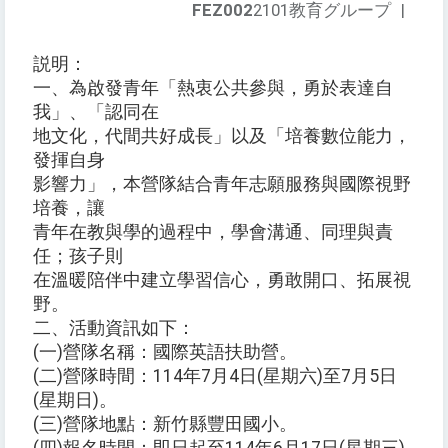
FEZ002
2101教育グループ
|
説明：
一、為啟發青年「熱衷公共參與，勇於表達自
我」、「認同在
地文化，代間共好成長」以及「培養數位能力，
發揮自身
影響力」，本營隊結合青年志願服務與國際視野
培養，讓
青年在教與學的過程中，學會溝通、同理與責
任；孩子則
在溫暖陪伴中建立學習信心，勇敢開口、拓展視
野。
二、活動資訊如下：
(一)營隊名稱：國際英語扶助營。
(二)營隊時間：114年7月4日(星期六)至7月5日
(星期日)。
(三)營隊地點：新竹縣豐田國小。