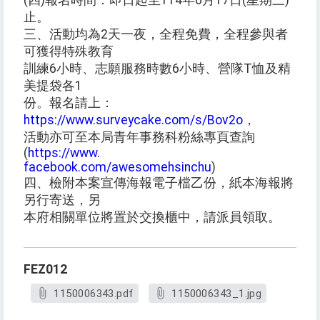
(四)報名時間：即日起至114年6月17日(星期三)
止。
三、活動均為2天一夜，全程免費，全程參與者
可獲得特殊教育
訓練6小時、志願服務時數6小時、營隊T恤及精
美提袋各1
份。報名請上：
https://www.surveycake.com/s/Bov2o
，
活動亦可至本局青年事務科粉絲專頁查詢
(
https://www.
facebook.com/awesomehsinchu
)
四、檢附本案宣傳海報電子檔乙份，紙本海報將
另行寄送，另
本府相關單位將置於交換櫃中，請派員領取。
FEZ012
1150006343.pdf
1150006343_1.jpg