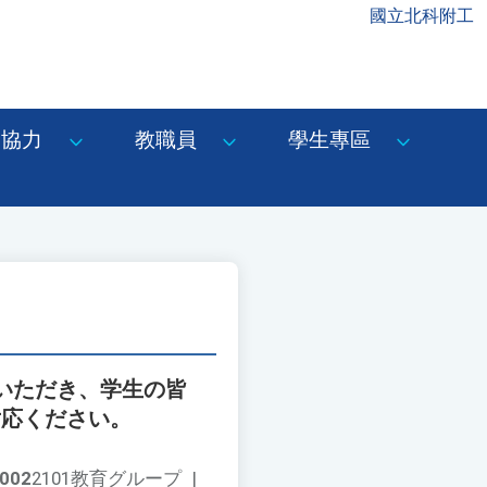
國立北科附工
協力
教職員
學生專區
加いただき、学生の皆
対応ください。
002
2101教育グループ
|