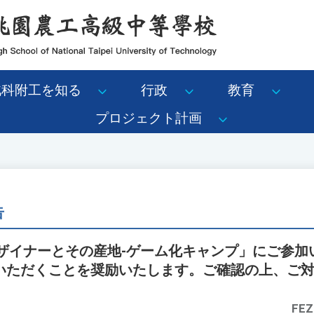
北科附工を知る
行政
教育
プロジェクト計画
告
デザイナーとその産地-ゲーム化キャンプ」にご参
いただくことを奨励いたします。ご確認の上、ご
FEZ