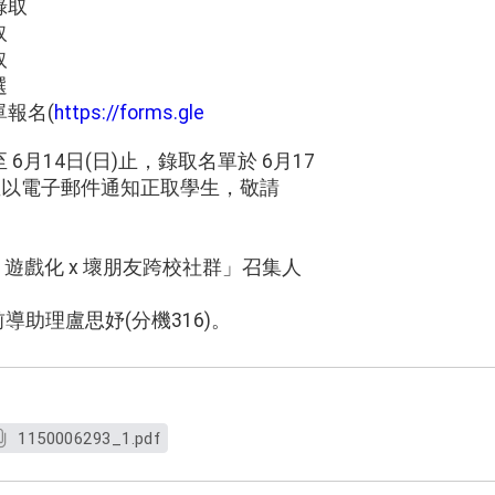
錄取
取
取
選
報名(
https://forms.gle
6月14日(日)止，錄取名單於 6月17
並以電子郵件通知正取學生，敬請
 x 遊戲化 x 壞朋友跨校社群」召集人
前導助理盧思妤(分機316)。
1150006293_1.pdf