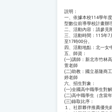
説明：
一、依據本校114學年
型數位前導學校計畫辦
二、活動內容：請參見
三、活動時間：115年7月
至17時00分。
四、活動地點：北一女中
五、師資：
(一)講師：新北市竹林
萱老師
(二)助教：國立基隆商
婷老師
六、招生對象：
(一)全國高中職學生對
(二)高中職學生（含當年
(三)錄取比序：
１、社群夥伴推薦優先