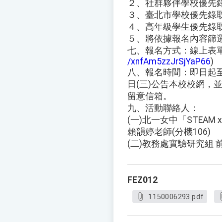
２、社群夥伴學校優先
３、臺北市學校優先錄
４、高年級學生優先錄
５、將依據報名內容篩
七、報名方式：線上表單
/xnfAm5zzJrSjYaP66
)
八、報名時間：即日起至 
日(三)公告本校校網，
留意信箱。
九、活動聯絡人：
(一)北一女中「STEAM
賴韻婷老師(分機106)
(二)教務處實驗研究組 
FEZ012
1150006293.pdf