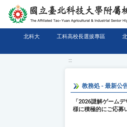
移至網頁之主要內容區位置
北科大
工科高校長選拔專區
:::
教務処 - 最新公
「2026謎解ゲーム
様に積極的にご応募