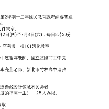
度第2學期十二年國民教育課程綱要普通
理。
附件簡章。
2日(四)至7月4日(六)，每日8時30分
 至善樓一樓101活化教室
高中連雅婷老師、國立基隆商工李亮
工李亮萱老師、新北市竹林高中連雅
解謎遊戲設計領域有興趣者。
度的準高一生）， 25 人為限。
錄取