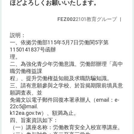
ほどよろしくお願いいたします。
FEZ002
2101教育グループ
|
説明：
一、依拠労働部115年5月7日労働関5字第
1150141837号函辦
理。
二、為強化青少年労働意識、労働部辦理「高中
職労働権益課
程」、提升労働権益知能及求職防騙知識。
三、請有意願參與之学校、於旨揭期限前填具意
願調査表、並
免備文以電子郵件回復本署承辦人（email：e-
22c5@mail.
k12ea.gov.tw）、額満為止。
四、旨案資訊如下：
（一）講座名称：労働教育安全入校宣導講座。