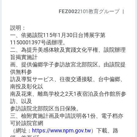
FEZ002
2101教育グループ
|
説明：
一、依拠該院115年1月30日台博展字第
1150001397号函辦理。
二、為提升美感体験及實踐文化平権、該院辦理
旨揭實施計
画、提供偏郷学子参訪故宮北部院区。由該院提
供無料参
訪及導覧サービス、往復交通接駁、台中偏郷、
南投及彰化以
南及花東、離島学校之2天1夜宿泊及合作館所参
訪、以及
参訪該院北部院区当日保険。
三、檢附實施計画及申請説明各1份、電子档亦
可於該院官網
（網址：
https://www.npm.gov.tw
）下載、路