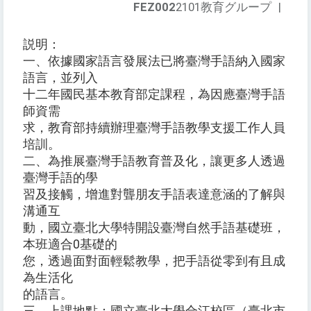
FEZ002
2101教育グループ
|
説明：
一、依據國家語言發展法已將臺灣手語納入國家
語言，並列入
十二年國民基本教育部定課程，為因應臺灣手語
師資需
求，教育部持續辦理臺灣手語教學支援工作人員
培訓。
二、為推展臺灣手語教育普及化，讓更多人透過
臺灣手語的學
習及接觸，增進對聾朋友手語表達意涵的了解與
溝通互
動，國立臺北大學特開設臺灣自然手語基礎班，
本班適合0基礎的
您，透過面對面輕鬆教學，把手語從零到有且成
為生活化
的語言。