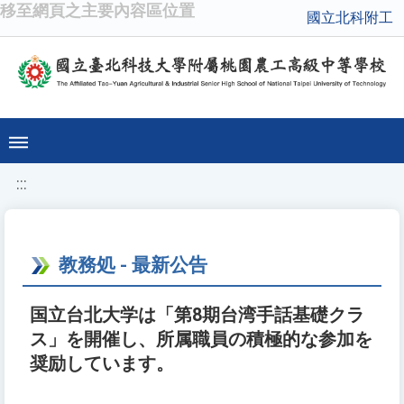
移至網頁之主要內容區位置
國立北科附工
:::
教務処 - 最新公告
国立台北大学は「第8期台湾手話基礎クラ
ス」を開催し、所属職員の積極的な参加を
奨励しています。