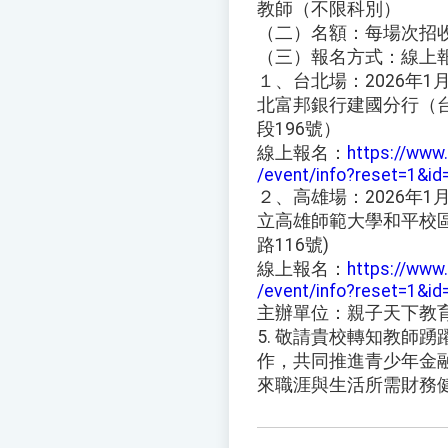
教師（不限科別）
（二）名額：每場次招收
（三）報名方式：線上
１、台北場：2026年1月2
北富邦銀行建國分行（
段196號）
線上報名：
https://www
/event/info?reset=1&id
２、高雄場：2026年1月2
立高雄師範大學和平校
路116號)
線上報名：
https://www
/event/info?reset=1&id
主辦單位：親子天下教
5. 敬請貴校轉知教師
作，共同推進青少年金
來職涯與生活所需財務