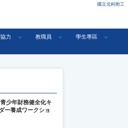
國立北科附工
協力
教職員
學生專區
「青少年財務健全化キ
ダー養成ワークショ