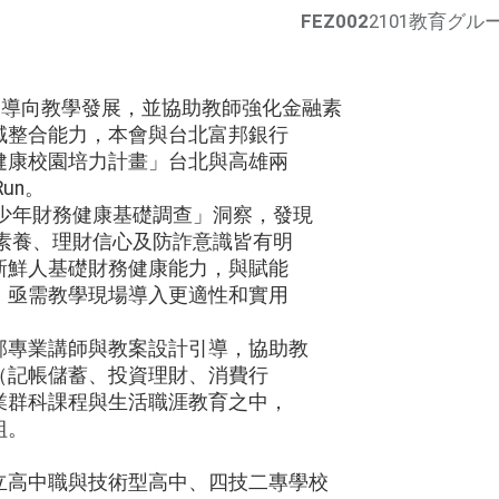
FEZ002
2101教育グル
綱素養導向教學發展，並協助教師強化金融素
域整合能力，本會與台北富邦銀行
健康校園培力計畫」台北與高雄兩
Run。
5青少年財務健康基礎調查」洞察，發現
融素養、理財信心及防詐意識皆有明
新鮮人基礎財務健康能力，與賦能
，亟需教學現場導入更適性和實用
富邦專業講師與教案設計引導，協助教
（記帳儲蓄、投資理財、消費行
業群科課程與生活職涯教育之中，
組。
立高中職與技術型高中、四技二專學校