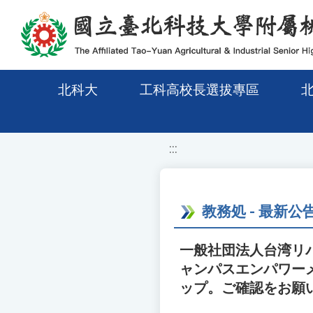
移至網頁之主要內容區位置
北科大
工科高校長選拔專區
:::
教務処 - 最新公
一般社団法人台湾リ
ャンパスエンパワー
ップ。ご確認をお願