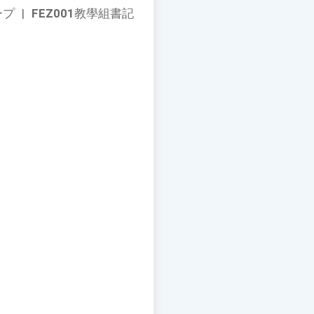
ープ
|
FEZ001
教學組書記