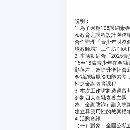
説明：
1. 為了因應108課
養教育之課程設計與跨
合作辦理「青少年財務
場教師培訓工作坊Pilot 
2. 本活動結合「202
15至18歲青少年在金
顯落差，為提升準社會
金融詐騙風險知能素養
性之金融教育課程。
3. 本次工作坊將透過
師將四大金融素養主題
為、金融防詐）融入專
建立具應用性的教案模
4. 活動資訊：
（一）對象：全國公私