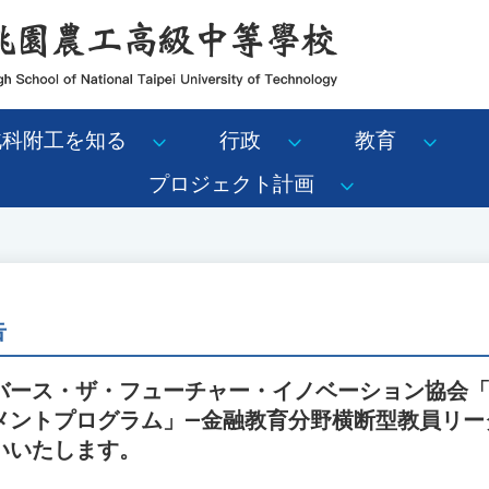
北科附工を知る
行政
教育
プロジェクト計画
告
バース・ザ・フューチャー・イノベーション協会
メントプログラム」—金融教育分野横断型教員リー
いいたします。