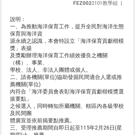
FEZ002
2101教學組
|
說明：
一、為推動海洋保育工作，提升全民對海洋生態
保育與海洋資
源永續之認識，本會特設立「海洋保育貢獻楷模
獎」表揚
及獎勵辦理海洋保育工作績效優良之機關
（構）、事業、
學校、法人、非法人團體或個人。
二、請各機關(單位)協助發掘民間適合人選或推
薦機關(單位)
內符合「海洋委員會表彰海洋保育貢獻楷模獎選
拔要點」
之候選人，同時轉知所屬機關、轄區內各級學校
及民間團
體廣宣並依前揭要點推薦。
三、受理推薦期間自即日起至115年2月26日(星