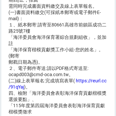
期四)止，推薦
需同時完成書面資料繳交及線上表單報名。
(一)書面資料繳交(可採紙本郵寄或電子郵件E-
mail)：
１、紙本郵寄:請寄至80661高雄市前鎮區成功二
路25號7樓
「海洋委員會海洋保育署綜合規劃組收」，並加
註
「海洋保育楷模貢獻獎工作小組-您的姓名」。
(郵寄
郵戳日期為憑)。
２、電子郵件寄送:請以PDF格式寄送至:
ocapd003@cmd-oca.com.tw。
(二)線上表單報名:完成填寫表單(
https://reurl.cc
/91qYaj
)。
四、檢附「海洋委員會表彰海洋保育貢獻楷模獎
選拔要點」、
「115年度第四屆海洋委員會表彰海洋保育貢獻
楷模獎徵求