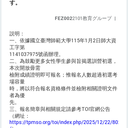
す。
FEZ002
2101教育グループ
|
説明：
一、依據國立臺灣師範大學115年1月2日師大資
工字第
1141037975號函辦理。
二、為鼓勵更多女性學生參與旨揭選訓營初選，
本次開放毋需
檢附成績證明即可報名；惟報名人數超過初選考
場容量
時，將以符合報名資格條件並檢附相關證明文件
者為優
先。
三、報名簡章與相關規定請參考TOI官網公告
（網址：
https://tpmso.org/toi/index.php/2025/12/22/8022