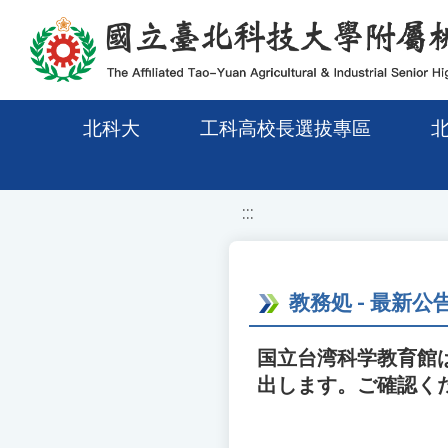
移至網頁之主要內容區位置
北科大
工科高校長選拔專區
:::
教務処 - 最新公
国立台湾科学教育館
出します。ご確認く