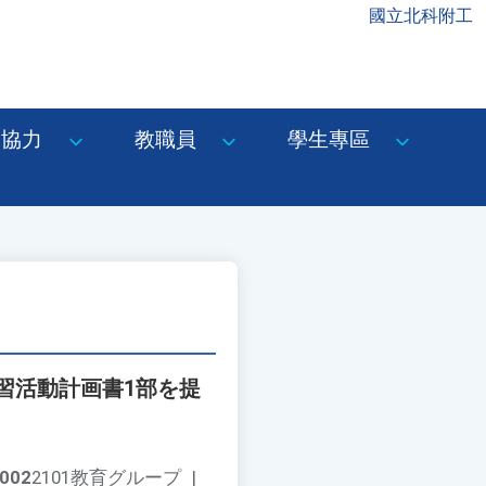
國立北科附工
協力
教職員
學生專區
習活動計画書1部を提
002
2101教育グループ
|