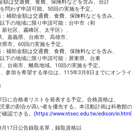
助金額は交通費、食費、保険料などを含み、合計
を問わず申請可能。50回の実施を予定。
計画：補助金額は交通費、食費、保険料などを含み、
。以下の地域に限り申請可能：台中市（和
、新社区、霧峰区、太平区）、
県、嘉義県、台南市、高雄市、
県市。60回の実施を予定。
計画：補助金額は交通費、食費、保険料などを含み、
。以下の地域に限り申請可能：屏東県、台東
市、台南市、離島地域。10回の実施を予定。
し、参加を希望する単位は、115年3月8日までにオンラ
3
3月17日に合格者リストを発表する予定。合格資格は、
者児童の割合が高い者を優先する。本活動計画は科教館
で確認できる。
(https://www.ntsec.edu.tw/edison/in.html
年3月17日公告錄取名單，錄取資格以