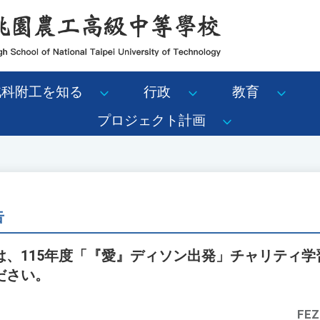
北科附工を知る
行政
教育
プロジェクト計画
告
は、115年度「『愛』ディソン出発」チャリティ学
ださい。
FEZ