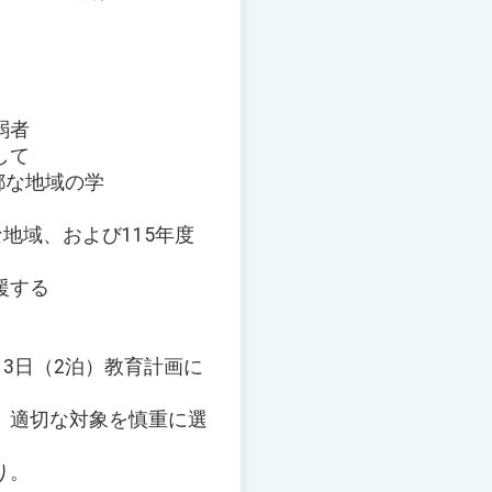
弱者
して
鄙な地域の学
地域、および115年度
援する
3日（2泊）教育計画に
、適切な対象を慎重に選
り。