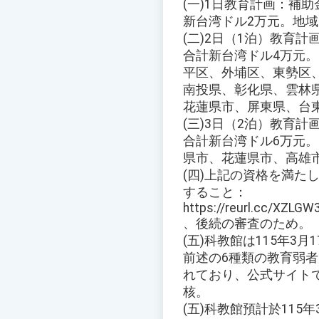
(一)1日教育計画：補
新台湾ドル2万元。地域
(二)2日（1泊）教育
合計新台湾ドル4万元
平区、外埔区、東勢区
南投県、彰化県、雲林
花蓮県市、屏東県、台東
(三)3日（2泊）教育
合計新台湾ドル6万元
県市、花蓮県市、高雄
(四)上記の資格を満た
すること：
https://reurl.cc/XZLGW
、後続の審査のため。
(五)科教館は115年
前述の6種類の教育弱
れており、公式サイト
核。
(五)科教館預計於115