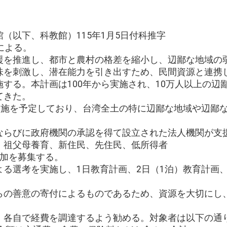
（以下、科教館）115年1月5日付科推字
書による。
援を推進し、都市と農村の格差を縮小し、辺鄙な地域の
味を刺激し、潜在能力を引き出すため、民間資源と連携
する。本計画は100年から実施され、10万人以上の辺
てきた。
実施を予定しており、台湾全土の特に辺鄙な地域や辺鄙な
ならびに政府機関の承認を得て設立された法人機関が支
、祖父母養育、新住民、先住民、低所得者
参加を募集する。
る選考を実施し、1日教育計画、2日（1泊）教育計画、
らの善意の寄付によるものであるため、資源を大切にし
、各自で経費を調達するよう勧める。対象者は以下の通