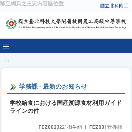
移至網頁之主要內容區位置
國立北科附工
:::
学務課 - 最新のお知らせ
学校給食における国産溯源食材利用ガイド
ラインの件
FEZ002
3221衛生組
|
FEZ001
營養師