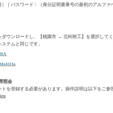
号）｜パスワード：（身分証明書番号の最初のアルファ
をダウンロードし、【桃園市 → 北科附工】を選択して
システムと同じです。
48lA
cc/Mz41Qn
席照会
ントを登録する必要があります。操作説明は以下をご参
4qx