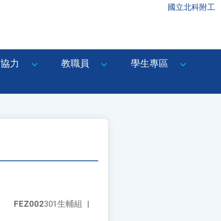
國立北科附工
協力
教職員
學生專區
FEZ002
301生輔組
|