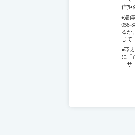
信拒
♦️
遠傳
05
るか
じて
♦️️
亞太
に「
ーサ