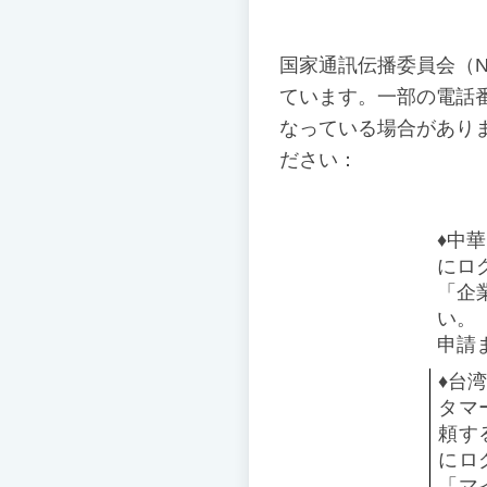
国家通訊伝播委員会（N
ています。一部の電話
なっている場合があり
ださい：
♦️
中華
にロ
「企
い。
申請
♦️
台湾
タマ
頼す
にロ
「マ