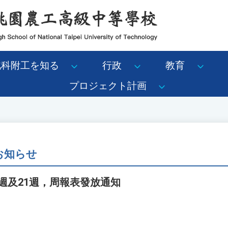
北科附工を知る
行政
教育
プロジェクト計画
のお知らせ
0週及21週，周報表發放通知