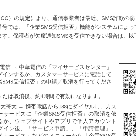
CC）の規定により、通信事業者は最近、SMS詐欺の
番号では、「企業SMS受信拒否」機能がシステムによっ
ます。保護者が欠席通知SMSを受信できない場合は、以
電信 → 中華電信の「マイサービスセンター」
グインするか、カスタマーサービスに電話して
業SMS受信拒否」の申請／取消を行ってくださ
または取消後、約4時間で有効になります。
大哥大 → 携帯電話から188にダイヤルし、カス
ーサービスに「企業SMS受信拒否」の取消を依
るか、ウェブサイトやアプリで個人アカウント
グイン後、「サービス申請」、「申請管理」、
イサービス」などのメニューから「企業SMS受