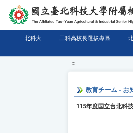
移至網頁之主要內容區位置
北科大
工科高校長選拔專區
:::
教育チーム - お
115年度国立台北