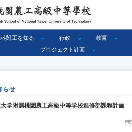
北科附工を知る
行政
教育
プロジェクト計画
知らせ
科技大学附属桃園農工高級中等学校進修部課程計画
FE