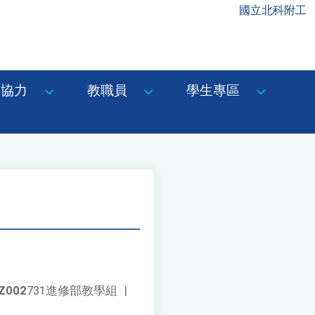
國立北科附工
協力
教職員
學生專區
Z002
731進修部教學組
|