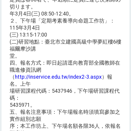
切ります。
年3月4日(三) 08:50-12:40。
２、下午場「定期考素養導向命題工作坊」：
115年3月4日
(三) 13:15-17:00
(二)研習地點：臺北市立建國高級中學夢紅樓6樓
福爾摩沙講
堂。
四、報名方式：即日起請逕向教育部全國教師在
職進修資訊網
（
http://inservice.edu.tw/index2-3.aspx
）報
名。上午
場研習課程代碼：5437946，下午場研習課程代
碼：
5435971。
五、報名注意事項：下午場報名時須填寫參加之
實作組別志願
序；本工作坊上、下午場名額各限36人，依報名